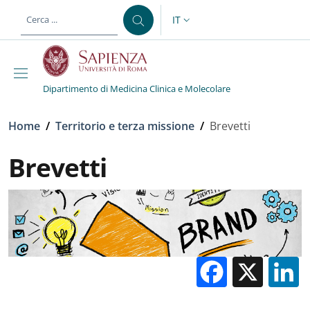
Salta al contenuto principale
Skip to footer content
IT
SELETTORE LINGUA: CURREN
Dipartimento di Medicina Clinica e Molecolare
Briciole di pane
Home
/
Territorio e terza missione
/
Brevetti
Brevetti
Facebo
X