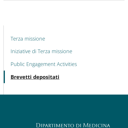
MENU CEV SECOND NAVIGATION
Terza missione
Iniziative di Terza missione
Public Engagement Activities
Attivo
Brevetti depositati