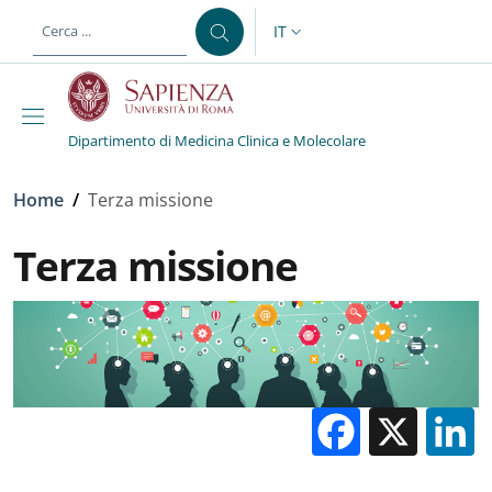
Salta al contenuto principale
Skip to footer content
IT
SELETTORE LINGUA: CURREN
Dipartimento di Medicina Clinica e Molecolare
Briciole di pane
Home
/
Terza missione
Terza missione
Facebo
X