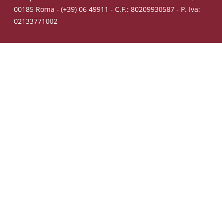
00185 Roma - (+39) 06 49911 - C.F.: 80209930587 - P. Iva:
02133771002