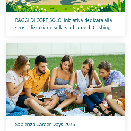
Titolo card
:
RAGGI DI CORTISOLO: iniziativa dedicata alla
sensibilizzazione sulla sindrome di Cushing
Titolo card
:
Sapienza Career Days 2026