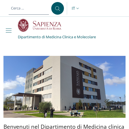
Salta al contenuto principale
Skip to footer content
IT
SELETTORE LINGUA: CURREN
Dipartimento di Medicina Clinica e Molecolare
Dipartimento di Medicin
Benvenuti nel Dipartimento
Benvenuti nel Dipartimento di Medicina clinica