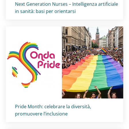
Titolo card
:
Next Generation Nurses – Intelligenza artificiale
in sanità: basi per orientarsi
Titolo card
:
Pride Month: celebrare la diversità,
promuovere l’inclusione