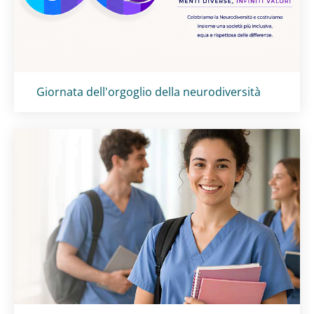
Titolo card
:
Giornata dell'orgoglio della neurodiversità