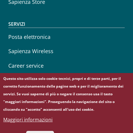
Sapienza Store
SERVIZI
Posta elettronica
Sapienza Wireless
Career service
Questo sito utilizza solo cookie tecnici, propri e di terze parti, per il
corretto funzionamento delle pagine web e per il miglioramento dei
Seguici su
servizi. Se vuoi saperne di più o negare il consenso usa il tasto
Instagram
Linkedin
"maggiori informazioni". Proseguendo la navigazione del sito o
cliccando su "accetto" acconsenti all'uso dei cookie.
Maggiori informazioni
© Sapienza Università di Roma - Piazzale Aldo Moro 5,
00185 Roma - (+39) 06 49911 - C.F.: 80209930587 - P. Iva: